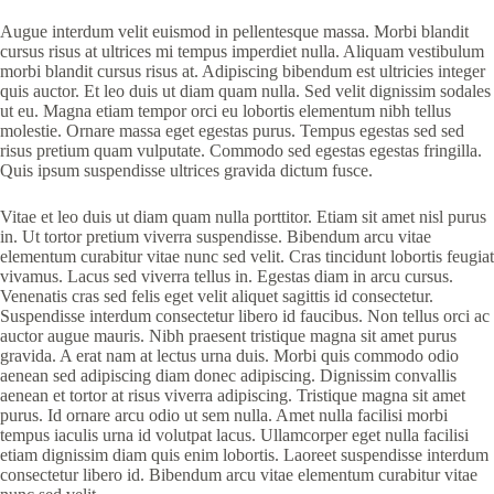
Augue interdum velit euismod in pellentesque massa. Morbi blandit
cursus risus at ultrices mi tempus imperdiet nulla. Aliquam vestibulum
morbi blandit cursus risus at. Adipiscing bibendum est ultricies integer
quis auctor. Et leo duis ut diam quam nulla. Sed velit dignissim sodales
ut eu. Magna etiam tempor orci eu lobortis elementum nibh tellus
molestie. Ornare massa eget egestas purus. Tempus egestas sed sed
risus pretium quam vulputate. Commodo sed egestas egestas fringilla.
Quis ipsum suspendisse ultrices gravida dictum fusce.
Vitae et leo duis ut diam quam nulla porttitor. Etiam sit amet nisl purus
in. Ut tortor pretium viverra suspendisse. Bibendum arcu vitae
elementum curabitur vitae nunc sed velit. Cras tincidunt lobortis feugiat
vivamus. Lacus sed viverra tellus in. Egestas diam in arcu cursus.
Venenatis cras sed felis eget velit aliquet sagittis id consectetur.
Suspendisse interdum consectetur libero id faucibus. Non tellus orci ac
auctor augue mauris. Nibh praesent tristique magna sit amet purus
gravida. A erat nam at lectus urna duis. Morbi quis commodo odio
aenean sed adipiscing diam donec adipiscing. Dignissim convallis
aenean et tortor at risus viverra adipiscing. Tristique magna sit amet
purus. Id ornare arcu odio ut sem nulla. Amet nulla facilisi morbi
tempus iaculis urna id volutpat lacus. Ullamcorper eget nulla facilisi
etiam dignissim diam quis enim lobortis. Laoreet suspendisse interdum
consectetur libero id. Bibendum arcu vitae elementum curabitur vitae