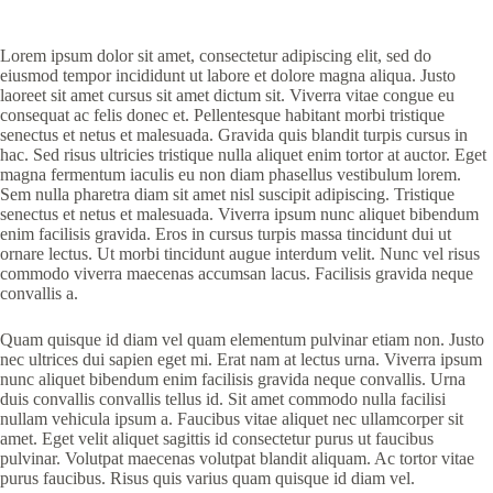
Lorem ipsum dolor sit amet, consectetur adipiscing elit, sed do
eiusmod tempor incididunt ut labore et dolore magna aliqua. Justo
laoreet sit amet cursus sit amet dictum sit. Viverra vitae congue eu
consequat ac felis donec et. Pellentesque habitant morbi tristique
senectus et netus et malesuada. Gravida quis blandit turpis cursus in
hac. Sed risus ultricies tristique nulla aliquet enim tortor at auctor. Eget
magna fermentum iaculis eu non diam phasellus vestibulum lorem.
Sem nulla pharetra diam sit amet nisl suscipit adipiscing. Tristique
senectus et netus et malesuada. Viverra ipsum nunc aliquet bibendum
enim facilisis gravida. Eros in cursus turpis massa tincidunt dui ut
ornare lectus. Ut morbi tincidunt augue interdum velit. Nunc vel risus
commodo viverra maecenas accumsan lacus. Facilisis gravida neque
convallis a.
Quam quisque id diam vel quam elementum pulvinar etiam non. Justo
nec ultrices dui sapien eget mi. Erat nam at lectus urna. Viverra ipsum
nunc aliquet bibendum enim facilisis gravida neque convallis. Urna
duis convallis convallis tellus id. Sit amet commodo nulla facilisi
nullam vehicula ipsum a. Faucibus vitae aliquet nec ullamcorper sit
amet. Eget velit aliquet sagittis id consectetur purus ut faucibus
pulvinar. Volutpat maecenas volutpat blandit aliquam. Ac tortor vitae
purus faucibus. Risus quis varius quam quisque id diam vel.